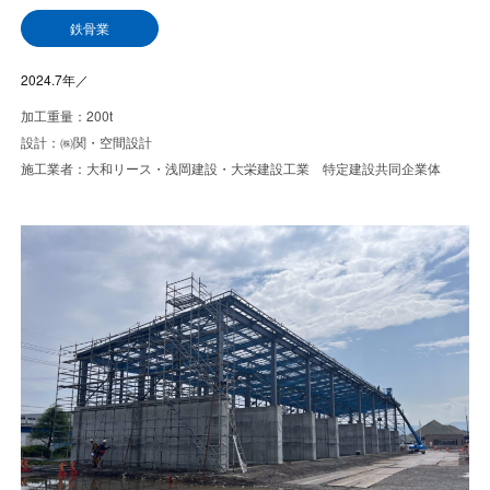
鉄骨業
2024.7年／
加工重量：200t
設計：㈱関・空間設計
施工業者：大和リース・浅岡建設・大栄建設工業 特定建設共同企業体