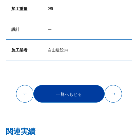
加工重量
25t
設計
ー
施工業者
白山建設㈱
一覧へもどる
関連実績